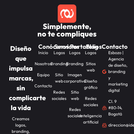
Simplemente,
no te compliques
Conócenos
Servicios
Portafolios
Blog
Contacto
Diseño
Inicio
Logos
Logos
Logos
Esbozo |
que
Agencia
Nosotros
Branding
Branding
Sitios
de diseño,
impulsa
web
branding
Equipo
Sitio
Imagen
marcas,
y
web
corporativa
Diseño
marketing
Contacto
sin
gráfico
digital
Redes
Sitio
complicarte
sociales
web
Redes
Cl. 9
sociales
la vida
#80-14,
Redes
Bogotá
sociales
Inteligencia
Creamos
artificial
logos,
direccion@id
branding,