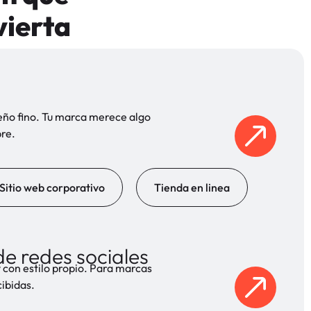
vierta
seño fino. Tu marca merece algo
pre.
Sitio web corporativo
Tienda en linea
e redes sociales
 con estilo propio. Para marcas
ibidas.