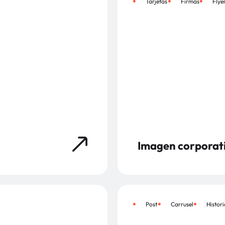
Tarjetas
Firmas
Flye
Imagen corporat
Post
Carrusel
Histori