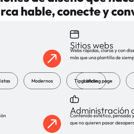
rca hable, conecte y con
Sitios webs
Webs rápidas, claras y con di
más que una plantilla de siem
istas
Modernos
Tipgráficos
Landing page
Administración d
ión
Contenido estético, pensado y
que no quieren pasar desaperc