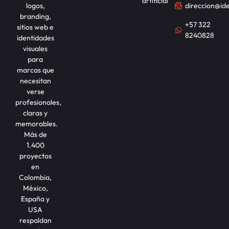
artificial
logos,
direccion@id
branding,
+57 322
sitios web e
8240828
identidades
visuales
para
marcas que
necesitan
verse
profesionales,
claras y
memorables.
Más de
1.400
proyectos
en
Colombia,
México,
España y
USA
respaldan