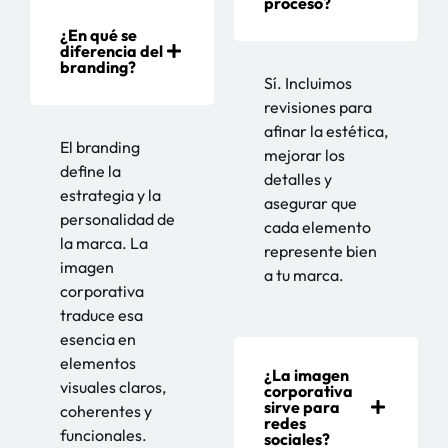
proceso?
¿En qué se
diferencia del
branding?
Sí. Incluimos
revisiones para
afinar la estética,
El branding
mejorar los
define la
detalles y
estrategia y la
asegurar que
personalidad de
cada elemento
la marca. La
represente bien
imagen
a tu marca.
corporativa
traduce esa
esencia en
elementos
¿La imagen
visuales claros,
corporativa
sirve para
coherentes y
redes
funcionales.
sociales?