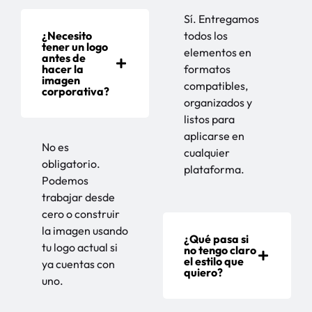
Sí. Entregamos
¿Necesito
todos los
tener un logo
elementos en
antes de
hacer la
formatos
imagen
compatibles,
corporativa?
organizados y
listos para
aplicarse en
No es
cualquier
obligatorio.
plataforma.
Podemos
trabajar desde
cero o construir
la imagen usando
¿Qué pasa si
tu logo actual si
no tengo claro
el estilo que
ya cuentas con
quiero?
uno.