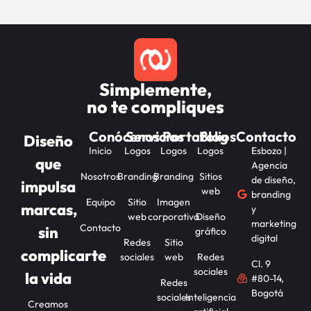
Simplemente,
no te compliques
Conócenos
Servicios
Portafolios
Blog
Contacto
Diseño
Inicio
Logos
Logos
Logos
Esbozo |
que
Agencia
Nosotros
Branding
Branding
Sitios
de diseño,
impulsa
web
branding
Equipo
Sitio
Imagen
marcas,
y
web
corporativa
Diseño
marketing
Contacto
sin
gráfico
digital
Redes
Sitio
complicarte
sociales
web
Redes
Cl. 9
sociales
la vida
#80-14,
Redes
Bogotá
sociales
Inteligencia
Creamos