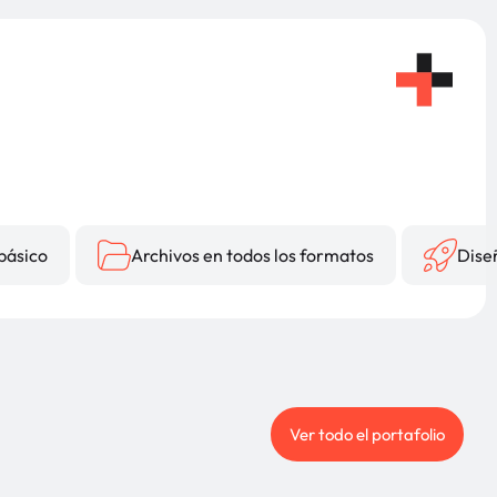
básico
Archivos en todos los formatos
Dise
Ver todo el portafolio