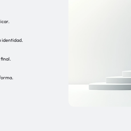
icar.
 identidad.
final.
aforma.