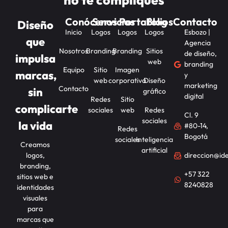
no te compliques
Conócenos
Servicios
Portafolios
Blog
Contacto
Diseño
Inicio
Logos
Logos
Logos
Esbozo |
que
Agencia
Nosotros
Branding
Branding
Sitios
de diseño,
impulsa
web
branding
Equipo
Sitio
Imagen
marcas,
y
web
corporativa
Diseño
marketing
Contacto
sin
gráfico
digital
Redes
Sitio
complicarte
sociales
web
Redes
Cl. 9
sociales
la vida
#80-14,
Redes
Bogotá
sociales
Inteligencia
Creamos
artificial
logos,
direccion@id
branding,
+57 322
sitios web e
8240828
identidades
visuales
para
marcas que