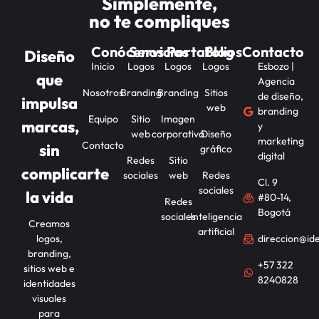
Simplemente,
no te compliques
Conócenos
Servicios
Portafolios
Blog
Contacto
Diseño
Inicio
Logos
Logos
Logos
Esbozo |
que
Agencia
Nosotros
Branding
Branding
Sitios
de diseño,
impulsa
web
branding
Equipo
Sitio
Imagen
marcas,
y
web
corporativa
Diseño
marketing
Contacto
sin
gráfico
digital
Redes
Sitio
complicarte
sociales
web
Redes
Cl. 9
sociales
la vida
#80-14,
Redes
Bogotá
sociales
Inteligencia
Creamos
artificial
logos,
direccion@id
branding,
+57 322
sitios web e
8240828
identidades
visuales
para