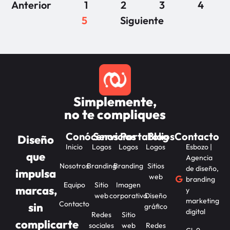
Anterior
1
2
3
4
5
Siguiente
Simplemente,
no te compliques
Conócenos
Servicios
Portafolios
Blog
Contacto
Diseño
Inicio
Logos
Logos
Logos
Esbozo |
que
Agencia
Nosotros
Branding
Branding
Sitios
de diseño,
impulsa
web
branding
Equipo
Sitio
Imagen
marcas,
y
web
corporativa
Diseño
marketing
Contacto
sin
gráfico
digital
Redes
Sitio
complicarte
sociales
web
Redes