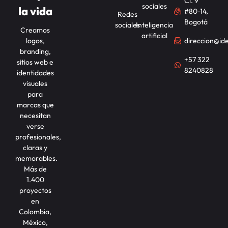
Cl. 9
sociales
la vida
#80-14,
Redes
Bogotá
sociales
Inteligencia
Creamos
artificial
logos,
direccion@id
branding,
+57 322
sitios web e
8240828
identidades
visuales
para
marcas que
necesitan
verse
profesionales,
claras y
memorables.
Más de
1.400
proyectos
en
Colombia,
México,