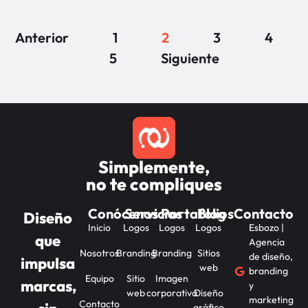
Anterior
1
2
3
4
5
Siguiente
Simplemente,
no te compliques
Conócenos
Servicios
Portafolios
Blog
Contacto
Diseño
Inicio
Logos
Logos
Logos
Esbozo |
que
Agencia
Nosotros
Branding
Branding
Sitios
de diseño,
impulsa
web
branding
Equipo
Sitio
Imagen
marcas,
y
web
corporativa
Diseño
marketing
Contacto
gráfico