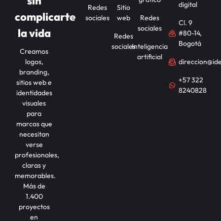
sin
digital
Redes
Sitio
complicarte
sociales
web
Redes
Cl. 9
sociales
la vida
#80-14,
Redes
Bogotá
sociales
Inteligencia
Creamos
artificial
logos,
direccion@id
branding,
+57 322
sitios web e
8240828
identidades
visuales
para
marcas que
necesitan
verse
profesionales,
claras y
memorables.
Más de
1.400
proyectos
en