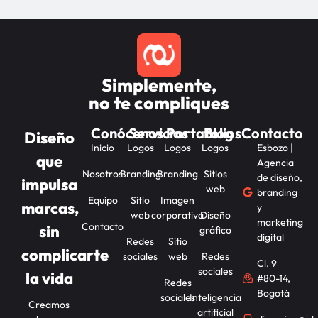
Simplemente,
no te compliques
Conócenos
Servicios
Portafolios
Blog
Contacto
Diseño
Inicio
Logos
Logos
Logos
Esbozo |
que
Agencia
Nosotros
Branding
Branding
Sitios
de diseño,
impulsa
web
branding
Equipo
Sitio
Imagen
marcas,
y
web
corporativa
Diseño
marketing
Contacto
sin
gráfico
digital
Redes
Sitio
complicarte
sociales
web
Redes
Cl. 9
sociales
la vida
#80-14,
Redes
Bogotá
sociales
Inteligencia
Creamos
artificial