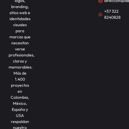
logos,
direccion@id
branding,
+57 322
sitios web e
8240828
identidades
visuales
para
marcas que
necesitan
verse
profesionales,
claras y
memorables.
Más de
1.400
proyectos
en
Colombia,
México,
España y
USA
respaldan
nuestro