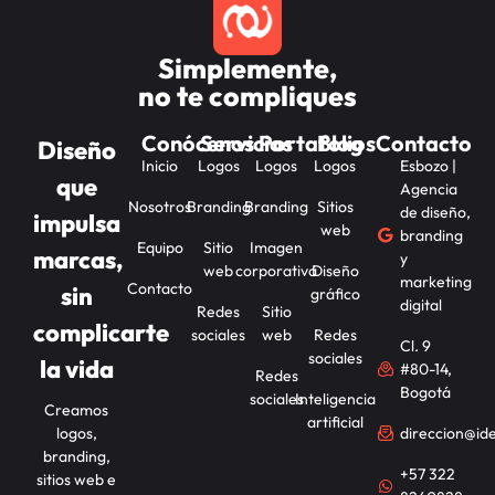
Simplemente,
no te compliques
Conócenos
Servicios
Portafolios
Blog
Contacto
Diseño
Inicio
Logos
Logos
Logos
Esbozo |
que
Agencia
Nosotros
Branding
Branding
Sitios
de diseño,
impulsa
web
branding
Equipo
Sitio
Imagen
marcas,
y
web
corporativa
Diseño
marketing
Contacto
sin
gráfico
digital
Redes
Sitio
complicarte
sociales
web
Redes
Cl. 9
sociales
la vida
#80-14,
Redes
Bogotá
sociales
Inteligencia
Creamos
artificial
logos,
direccion@id
branding,
+57 322
sitios web e