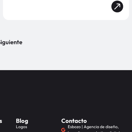
iguiente
s
Blog
Contacto
Logos
Esbozo | Agencia de diseño,