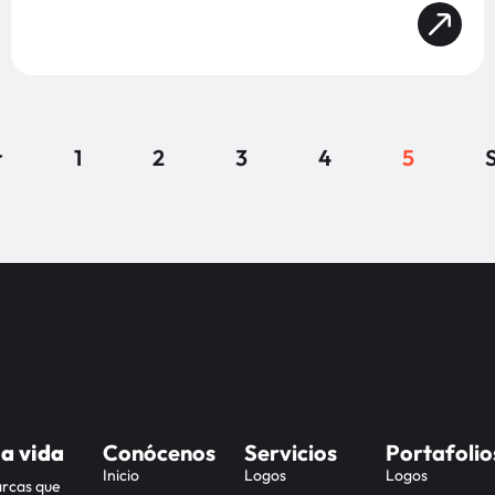
r
1
2
3
4
5
S
la vida
Conócenos
Servicios
Portafolio
Inicio
Logos
Logos
arcas que