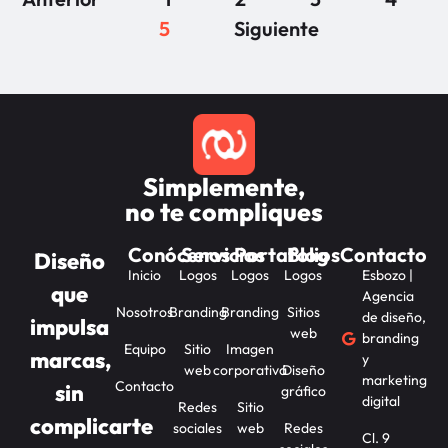
5
Siguiente
Simplemente,
no te compliques
Conócenos
Servicios
Portafolios
Blog
Contacto
Diseño
Inicio
Logos
Logos
Logos
Esbozo |
que
Agencia
Nosotros
Branding
Branding
Sitios
de diseño,
impulsa
web
branding
Equipo
Sitio
Imagen
marcas,
y
web
corporativa
Diseño
marketing
Contacto
sin
gráfico
digital
Redes
Sitio
complicarte
sociales
web
Redes
Cl. 9