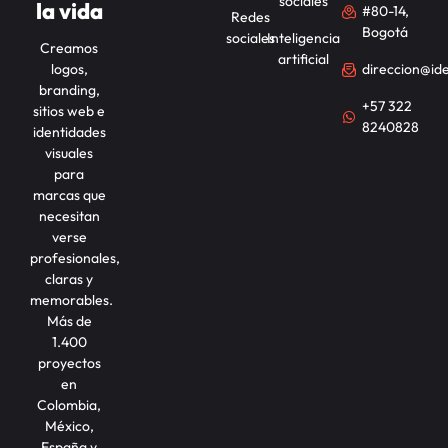
sociales
la vida
#80-14,
Redes
Bogotá
sociales
Inteligencia
Creamos
artificial
logos,
direccion@id
branding,
+57 322
sitios web e
8240828
identidades
visuales
para
marcas que
necesitan
verse
profesionales,
claras y
memorables.
Más de
1.400
proyectos
en
Colombia,
México,
España y