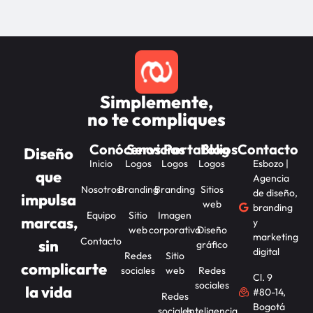
Simplemente,
no te compliques
Conócenos
Servicios
Portafolios
Blog
Contacto
Diseño
Inicio
Logos
Logos
Logos
Esbozo |
que
Agencia
Nosotros
Branding
Branding
Sitios
de diseño,
impulsa
web
branding
Equipo
Sitio
Imagen
marcas,
y
web
corporativa
Diseño
marketing
Contacto
sin
gráfico
digital
Redes
Sitio
complicarte
sociales
web
Redes
Cl. 9
sociales
la vida
#80-14,
Redes
Bogotá
sociales
Inteligencia