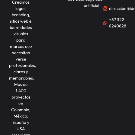
Creamos
artificial
logos,
direccion@id
branding,
+57 322
sitios web e
8240828
identidades
visuales
para
marcas que
necesitan
verse
profesionales,
claras y
memorables.
Más de
1.400
proyectos
en
Colombia,
México,
España y
USA
respaldan