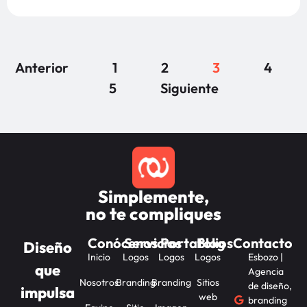
Anterior
1
2
3
4
5
Siguiente
Simplemente,
no te compliques
Conócenos
Servicios
Portafolios
Blog
Contacto
Diseño
Inicio
Logos
Logos
Logos
Esbozo |
que
Agencia
Nosotros
Branding
Branding
Sitios
de diseño,
impulsa
web
branding