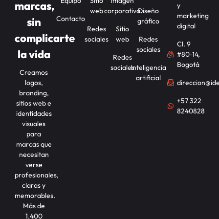
Equipo
Sitio
Imagen
marcas,
y
web
corporativa
Diseño
marketing
Contacto
sin
gráfico
digital
Redes
Sitio
complicarte
sociales
web
Redes
Cl. 9
sociales
la vida
#80-14,
Redes
Bogotá
sociales
Inteligencia
Creamos
artificial
logos,
direccion@id
branding,
+57 322
sitios web e
8240828
identidades
visuales
para
marcas que
necesitan
verse
profesionales,
claras y
memorables.
Más de
1.400