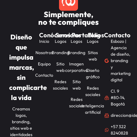
Simplemente,
no te compliques
Conócenos
Servicios
Portafolios
Blog
Contacto
Diseño
Inicio
Logos
Logos
Logos
Esbozo |
que
Agencia
Nosotros
Branding
Branding
Sitios
de diseño,
impulsa
web
branding
Equipo
Sitio
Imagen
marcas,
y
web
corporativa
Diseño
marketing
Contacto
sin
gráfico
digital
Redes
Sitio
complicarte
sociales
web
Redes
Cl. 9
sociales
la vida
#80-14,
Redes
Bogotá
sociales
Inteligencia
Creamos
artificial
logos,
direccion@id
branding,
+57 322
sitios web e
8240828
identidades