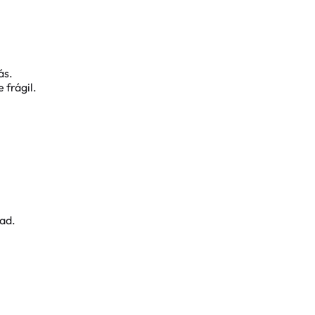
ás.
 frágil.
ad.