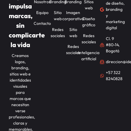
Nosotros
Branding
Branding
Sitios
de diseño,
impulsa
web
branding
Equipo
Sitio
Imagen
marcas,
y
web
corporativa
Diseño
marketing
Contacto
sin
gráfico
digital
Redes
Sitio
complicarte
sociales
web
Redes
Cl. 9
sociales
la vida
#80-14,
Redes
Bogotá
sociales
Inteligencia
Creamos
artificial
logos,
direccion@id
branding,
+57 322
sitios web e
8240828
identidades
visuales
para
marcas que
necesitan
verse
profesionales,
claras y
memorables.