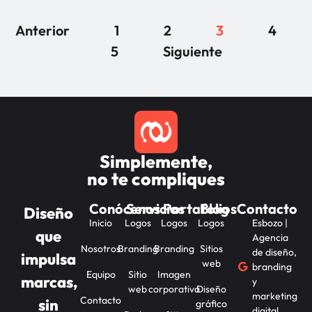
Anterior
1
2
3
4
5
Siguiente
Simplemente,
no te compliques
Conócenos
Servicios
Portafolios
Blog
Contacto
Diseño
Inicio
Logos
Logos
Logos
Esbozo |
que
Agencia
Nosotros
Branding
Branding
Sitios
de diseño,
impulsa
web
branding
Equipo
Sitio
Imagen
marcas,
y
web
corporativa
Diseño
marketing
Contacto
sin
gráfico
digital