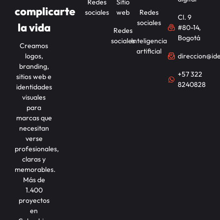
Redes
Sitio
complicarte
sociales
web
Redes
Cl. 9
sociales
la vida
#80-14,
Redes
Bogotá
sociales
Inteligencia
Creamos
artificial
logos,
direccion@id
branding,
+57 322
sitios web e
8240828
identidades
visuales
para
marcas que
necesitan
verse
profesionales,
claras y
memorables.
Más de
1.400
proyectos
en