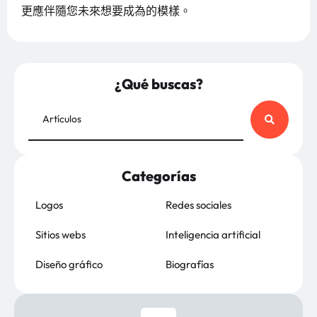
更應伴隨您未來想要成為的模樣。
¿Qué buscas?
Categorías
Logos
Redes sociales
Sitios webs
Inteligencia artificial
Diseño gráfico
Biografías