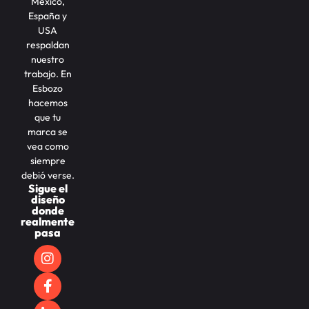
México,
España y
USA
respaldan
nuestro
trabajo. En
Esbozo
hacemos
que tu
marca se
vea como
siempre
debió verse.
Sigue el
diseño
donde
realmente
pasa