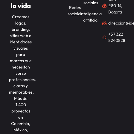
sociales
la vida
#80-14,
Redes
Bogotá
sociales
Inteligencia
Creamos
artificial
logos,
direccion@id
branding,
+57 322
sitios web e
8240828
identidades
visuales
para
marcas que
necesitan
verse
profesionales,
claras y
memorables.
Más de
1.400
proyectos
en
Colombia,
México,