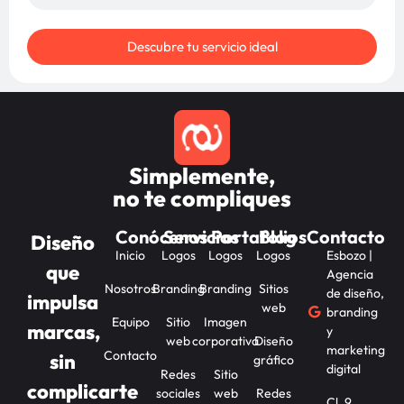
Descubre tu servicio ideal
Simplemente,
no te compliques
Conócenos
Servicios
Portafolios
Blog
Contacto
Diseño
Inicio
Logos
Logos
Logos
Esbozo |
que
Agencia
Nosotros
Branding
Branding
Sitios
de diseño,
impulsa
web
branding
Equipo
Sitio
Imagen
marcas,
y
web
corporativa
Diseño
marketing
Contacto
sin
gráfico
digital
Redes
Sitio
complicarte
sociales
web
Redes
Cl. 9