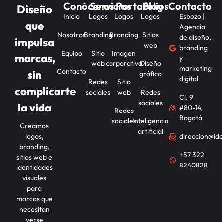
Conócenos
Servicios
Portafolios
Blog
Contacto
Diseño
Inicio
Logos
Logos
Logos
Esbozo |
que
Agencia
Nosotros
Branding
Branding
Sitios
de diseño,
impulsa
web
branding
Equipo
Sitio
Imagen
marcas,
y
web
corporativa
Diseño
marketing
Contacto
sin
gráfico
digital
Redes
Sitio
complicarte
sociales
web
Redes
Cl. 9
sociales
la vida
#80-14,
Redes
Bogotá
sociales
Inteligencia
Creamos
artificial
logos,
direccion@id
branding,
+57 322
sitios web e
8240828
identidades
visuales
para
marcas que
necesitan
verse