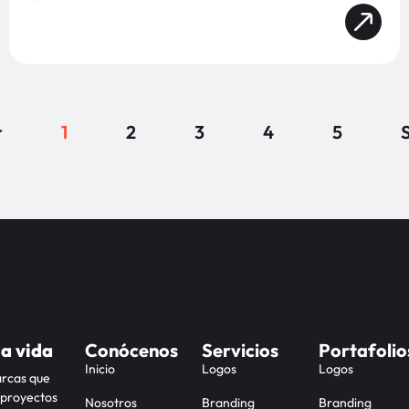
r
1
2
3
4
5
S
la vida
Conócenos
Servicios
Portafolio
Inicio
Logos
Logos
arcas que
 proyectos
Nosotros
Branding
Branding