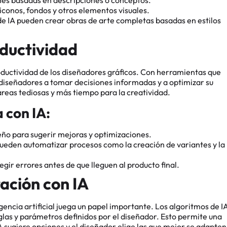
iconos, fondos y otros elementos visuales.
de IA pueden crear obras de arte completas basadas en estilos
oductividad
productividad de los diseñadores gráficos. Con herramientas que
s diseñadores a tomar decisiones informadas y a optimizar su
areas tediosas y más tiempo para la creatividad.
 con IA:
seño para sugerir mejoras y optimizaciones.
pueden automatizar procesos como la creación de variantes y la
regir errores antes de que lleguen al producto final.
ación con IA
gencia artificial juega un papel importante. Los algoritmos de I
as y parámetros definidos por el diseñador. Esto permite una
 sugiere opciones y el diseñador elige las que mejor se adapten