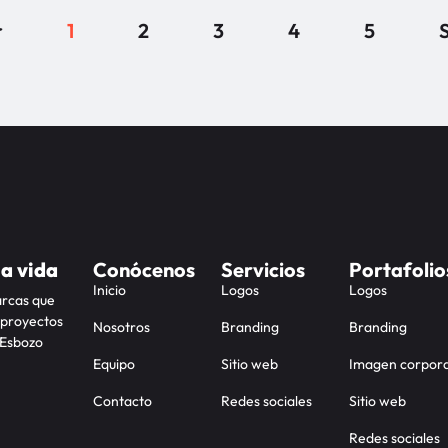
r
1
2
3
4
5
S
la vida
Conócenos
Servicios
Portafolio
Inicio
Logos
Logos
arcas que
 proyectos
Nosotros
Branding
Branding
 Esbozo
Equipo
Sitio web
Imagen corpora
Contacto
Redes sociales
Sitio web
Redes sociales