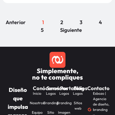
Anterior
1
2
3
4
5
Siguiente
Simplemente,
no te compliques
Conócenos
Servicios
Portafolios
Blog
Contacto
Diseño
Inicio
Logos
Logos
Logos
Esbozo |
que
Agencia
Nosotros
Branding
Branding
Sitios
de diseño,
impulsa
web
branding
Equipo
Sitio
Imagen
y