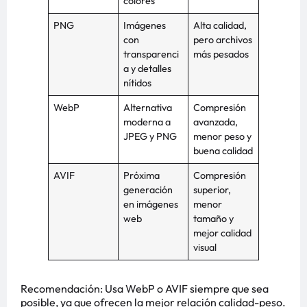
colores
PNG
Imágenes
Alta calidad,
con
pero archivos
transparenci
más pesados
a y detalles
nítidos
WebP
Alternativa
Compresión
moderna a
avanzada,
JPEG y PNG
menor peso y
buena calidad
AVIF
Próxima
Compresión
generación
superior,
en imágenes
menor
web
tamaño y
mejor calidad
visual
Recomendación: Usa WebP o AVIF siempre que sea
posible, ya que ofrecen la mejor relación calidad-peso.