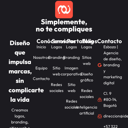
Simplemente,
no te compliques
Conócenos
Servicios
Portafolios
Blog
Contacto
Diseño
Inicio
Logos
Logos
Logos
Esbozo |
que
Agencia
Nosotros
Branding
Branding
Sitios
de diseño,
impulsa
web
branding
Equipo
Sitio
Imagen
marcas,
y
web
corporativa
Diseño
marketing
Contacto
sin
gráfico
digital
Redes
Sitio
complicarte
sociales
web
Redes
Cl. 9
sociales
la vida
#80-14,
Redes
Bogotá
sociales
Inteligencia
Creamos
artificial
logos,
direccion@id
branding,
+57 322