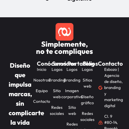
Simplemente,
no te compliques
Conócenos
Servicios
Portafolios
Blog
Contacto
Diseño
Inicio
Logos
Logos
Logos
Esbozo |
que
Agencia
Nosotros
Branding
Branding
Sitios
de diseño,
impulsa
web
branding
Equipo
Sitio
Imagen
marcas,
y
web
corporativa
Diseño
marketing
Contacto
sin
gráfico
digital
Redes
Sitio
complicarte
sociales
web
Redes
Cl. 9
sociales
la vida
#80-14,
Redes
Bogotá