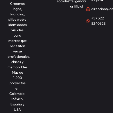
sociales
Inteligencia
Creamos
artificial
logos,
direccion@id
branding,
+57 322
sitios web e
8240828
identidades
visuales
para
marcas que
necesitan
verse
profesionales,
claras y
memorables.
Más de
1.400
proyectos
en
Colombia,
México,
España y
USA