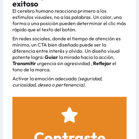
exitoso
El cerebro humano reacciona primero a los
estímulos visuales, no a las palabras. Un color, una
forma o una posición pueden determinar el clic más
rápido que el texto del botón.
En redes sociales, donde el tiempo de atención es
mínimo, un CTA bien diseñado puede ser la
diferencia entre interés y olvido. Un diseño visual
potente logra:
Guiar
la mirada hacia la acción,
T
ransmitir
urgencia sin agresividad ,
Reflejar
el
tono de la marca.
Activar la emoción adecuada
(seguridad,
curiosidad, deseo o pertenencia)
.
Como lo Hacemos
azul vibrante.
Ejemplo: una paleta neutra con un botón coral o
Contraste
estético.
sombra para destacar sin romper el equilibrio