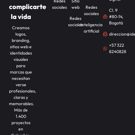
Redes
Sitio
complicarte
sociales
web
Redes
Cl. 9
sociales
la vida
#80-14,
Redes
Bogotá
sociales
Inteligencia
Creamos
artificial
logos,
direccion@id
branding,
+57 322
sitios web e
8240828
identidades
visuales
para
marcas que
necesitan
verse
profesionales,
claras y
memorables.
Más de
1.400
proyectos
en