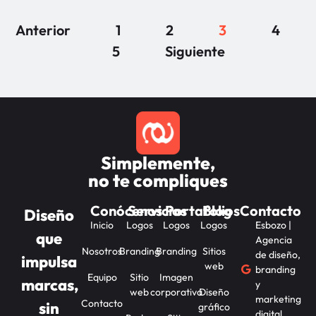
Anterior
1
2
3
4
5
Siguiente
Simplemente,
no te compliques
Conócenos
Servicios
Portafolios
Blog
Contacto
Diseño
Inicio
Logos
Logos
Logos
Esbozo |
que
Agencia
Nosotros
Branding
Branding
Sitios
de diseño,
impulsa
web
branding
Equipo
Sitio
Imagen
marcas,
y
web
corporativa
Diseño
marketing
Contacto
sin
gráfico
digital