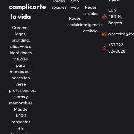
Redes
Sitio
complicarte
sociales
web
Redes
Cl. 9
sociales
la vida
#80-14,
Redes
Bogotá
sociales
Inteligencia
Creamos
artificial
logos,
direccion@id
branding,
+57 322
sitios web e
8240828
identidades
visuales
para
marcas que
necesitan
verse
profesionales,
claras y
memorables.
Más de
1.400
proyectos
en