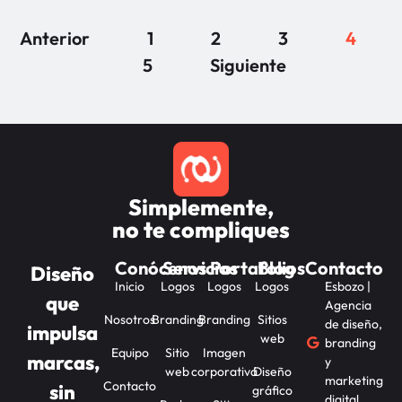
Anterior
1
2
3
4
5
Siguiente
Simplemente,
no te compliques
Conócenos
Servicios
Portafolios
Blog
Contacto
Diseño
Inicio
Logos
Logos
Logos
Esbozo |
que
Agencia
Nosotros
Branding
Branding
Sitios
de diseño,
impulsa
web
branding
Equipo
Sitio
Imagen
marcas,
y
web
corporativa
Diseño
marketing
Contacto
sin
gráfico
digital