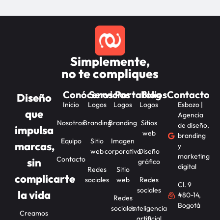
Simplemente,
no te compliques
Conócenos
Servicios
Portafolios
Blog
Contacto
Diseño
Inicio
Logos
Logos
Logos
Esbozo |
que
Agencia
Nosotros
Branding
Branding
Sitios
de diseño,
impulsa
web
branding
Equipo
Sitio
Imagen
marcas,
y
web
corporativa
Diseño
marketing
Contacto
sin
gráfico
digital
Redes
Sitio
complicarte
sociales
web
Redes
Cl. 9
sociales
la vida
#80-14,
Redes
Bogotá
sociales
Inteligencia
Creamos
artificial