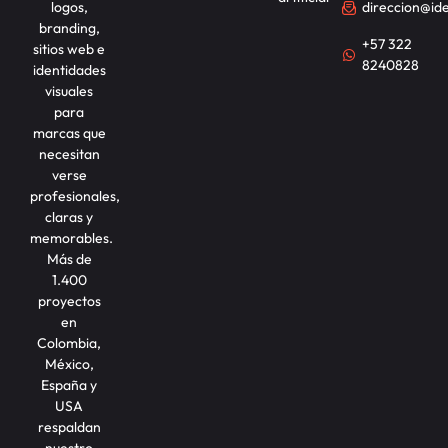
logos,
direccion@id
branding,
+57 322
sitios web e
8240828
identidades
visuales
para
marcas que
necesitan
verse
profesionales,
claras y
memorables.
Más de
1.400
proyectos
en
Colombia,
México,
España y
USA
respaldan