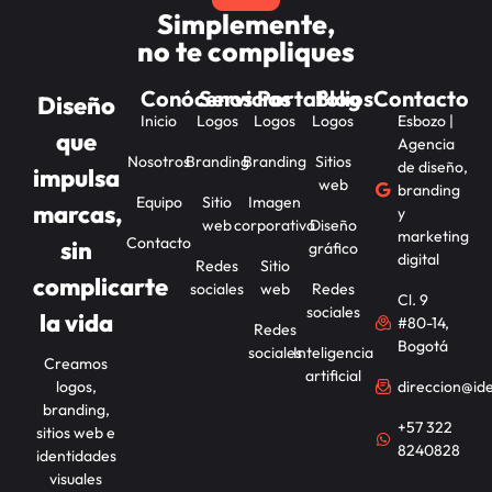
Simplemente,
no te compliques
Conócenos
Servicios
Portafolios
Blog
Contacto
Diseño
Inicio
Logos
Logos
Logos
Esbozo |
que
Agencia
Nosotros
Branding
Branding
Sitios
de diseño,
impulsa
web
branding
Equipo
Sitio
Imagen
marcas,
y
web
corporativa
Diseño
marketing
Contacto
sin
gráfico
digital
Redes
Sitio
complicarte
sociales
web
Redes
Cl. 9
sociales
la vida
#80-14,
Redes
Bogotá
sociales
Inteligencia
Creamos
artificial
logos,
direccion@id
branding,
+57 322
sitios web e
8240828
identidades
visuales