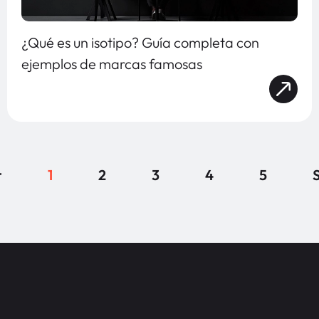
¿Qué es un isotipo? Guía completa con
ejemplos de marcas famosas
r
1
2
3
4
5
S