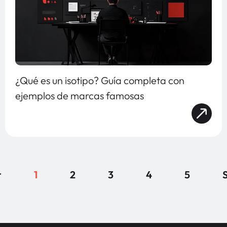
¿Qué es un isotipo? Guía completa con
ejemplos de marcas famosas
r
1
2
3
4
5
S