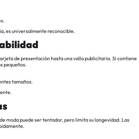
es.
ia, es universalmente reconocible.
labilidad
rjeta de presentación hasta una valla publicitaria. Si contiene
os pequeños.
rentes tamaños.
mente.
as
e moda puede ser tentador, pero limita su longevidad. Las
ápidamente.