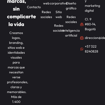
marcas,
y
web
corporativa
Diseño
marketing
Contacto
sin
gráfico
digital
Redes
Sitio
complicarte
sociales
web
Redes
Cl. 9
sociales
la vida
#80-14,
Redes
Bogotá
sociales
Inteligencia
Creamos
artificial
logos,
direccion@id
branding,
+57 322
sitios web e
8240828
identidades
visuales
para
marcas que
necesitan
verse
profesionales,
claras y
memorables.
Más de
1.400