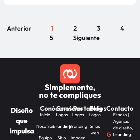
Anterior
1
2
3
4
5
Siguiente
Simplemente,
no te compliques
Conócenos
Servicios
Portafolios
Blog
Contacto
Diseño
Inicio
Logos
Logos
Logos
Esbozo |
que
Agencia
Nosotros
Branding
Branding
Sitios
de diseño,
impulsa
web
branding
Equipo
Sitio
Imagen