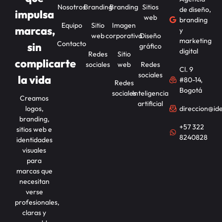
Nosotros
Branding
Branding
Sitios
de diseño,
impulsa
web
branding
Equipo
Sitio
Imagen
marcas,
y
web
corporativa
Diseño
marketing
Contacto
sin
gráfico
digital
Redes
Sitio
complicarte
sociales
web
Redes
Cl. 9
sociales
la vida
#80-14,
Redes
Bogotá
sociales
Inteligencia
Creamos
artificial
logos,
direccion@id
branding,
+57 322
sitios web e
8240828
identidades
visuales
para
marcas que
necesitan
verse
profesionales,
claras y