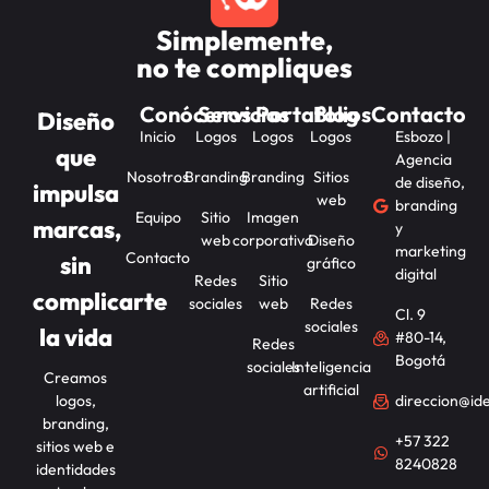
Simplemente,
no te compliques
Conócenos
Servicios
Portafolios
Blog
Contacto
Diseño
Inicio
Logos
Logos
Logos
Esbozo |
que
Agencia
Nosotros
Branding
Branding
Sitios
de diseño,
impulsa
web
branding
Equipo
Sitio
Imagen
marcas,
y
web
corporativa
Diseño
marketing
Contacto
sin
gráfico
digital
Redes
Sitio
complicarte
sociales
web
Redes
Cl. 9
sociales
la vida
#80-14,
Redes
Bogotá
sociales
Inteligencia
Creamos
artificial
logos,
direccion@id
branding,
+57 322
sitios web e
8240828
identidades