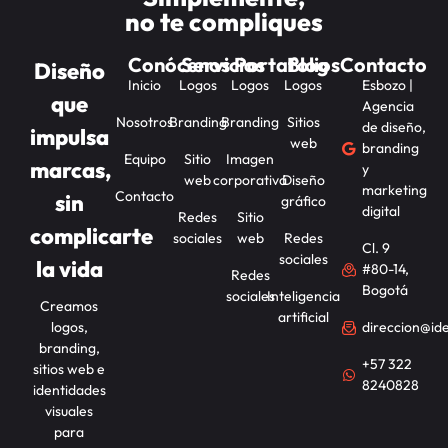
no te compliques
Conócenos
Servicios
Portafolios
Blog
Contacto
Diseño
Inicio
Logos
Logos
Logos
Esbozo |
que
Agencia
Nosotros
Branding
Branding
Sitios
de diseño,
impulsa
web
branding
Equipo
Sitio
Imagen
marcas,
y
web
corporativa
Diseño
marketing
Contacto
sin
gráfico
digital
Redes
Sitio
complicarte
sociales
web
Redes
Cl. 9
sociales
la vida
#80-14,
Redes
Bogotá
sociales
Inteligencia
Creamos
artificial
logos,
direccion@id
branding,
+57 322
sitios web e
8240828
identidades
visuales
para