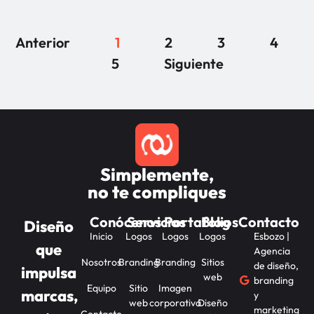
Anterior
1
2
3
4
5
Siguiente
Simplemente,
no te compliques
Conócenos
Servicios
Portafolios
Blog
Contacto
Diseño
Inicio
Logos
Logos
Logos
Esbozo |
que
Agencia
Nosotros
Branding
Branding
Sitios
de diseño,
impulsa
web
branding
Equipo
Sitio
Imagen
marcas,
y
web
corporativa
Diseño
marketing
Contacto