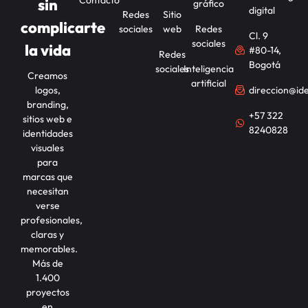
sin
gráfico
digital
Redes
Sitio
complicarte
sociales
web
Redes
Cl. 9
sociales
la vida
#80-14,
Redes
Bogotá
sociales
Inteligencia
Creamos
artificial
logos,
direccion@id
branding,
+57 322
sitios web e
8240828
identidades
visuales
para
marcas que
necesitan
verse
profesionales,
claras y
memorables.
Más de
1.400
proyectos
en