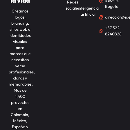
la vida
#80-14,
Redes
Bogotá
sociales
Inteligencia
Creamos
artificial
logos,
direccion@id
branding,
+57 322
sitios web e
8240828
identidades
visuales
para
marcas que
necesitan
verse
profesionales,
claras y
memorables.
Más de
1.400
proyectos
en
Colombia,
México,
España y