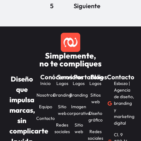
5
Siguiente
Simplemente,
no te compliques
Conócenos
Servicios
Portafolios
Blog
Contacto
Diseño
Inicio
Logos
Logos
Logos
Esbozo |
que
Agencia
Nosotros
Branding
Branding
Sitios
de diseño,
impulsa
web
branding
Equipo
Sitio
Imagen
marcas,
y
web
corporativa
Diseño
marketing
Contacto
sin
gráfico
digital
Redes
Sitio
complicarte
sociales
web
Redes
Cl. 9
sociales