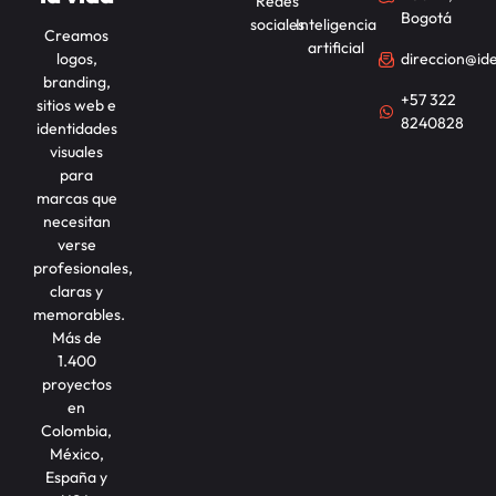
Redes
Bogotá
sociales
Inteligencia
Creamos
artificial
logos,
direccion@id
branding,
+57 322
sitios web e
8240828
identidades
visuales
para
marcas que
necesitan
verse
profesionales,
claras y
memorables.
Más de
1.400
proyectos
en
Colombia,
México,
España y