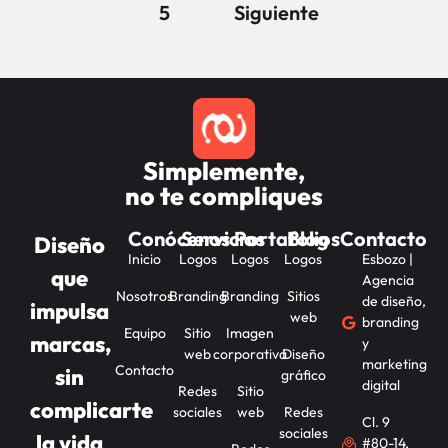
5
Siguiente
Simplemente,
no te compliques
Conócenos
Servicios
Portafolios
Blog
Contacto
Diseño
Inicio
Logos
Logos
Logos
Esbozo |
que
Agencia
Nosotros
Branding
Branding
Sitios
de diseño,
impulsa
web
branding
Equipo
Sitio
Imagen
marcas,
y
web
corporativa
Diseño
marketing
Contacto
sin
gráfico
digital
Redes
Sitio
complicarte
sociales
web
Redes
Cl. 9
sociales
la vida
#80-14,