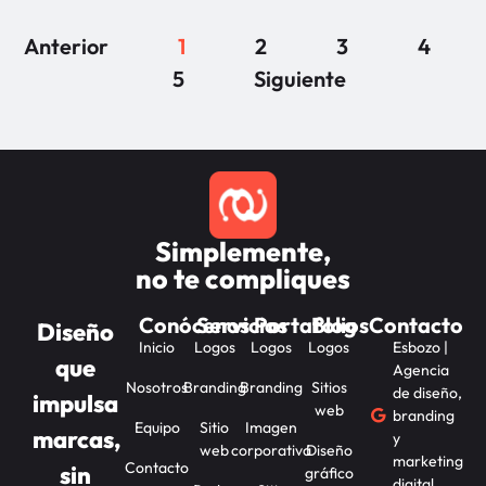
Anterior
1
2
3
4
5
Siguiente
Simplemente,
no te compliques
Conócenos
Servicios
Portafolios
Blog
Contacto
Diseño
Inicio
Logos
Logos
Logos
Esbozo |
que
Agencia
Nosotros
Branding
Branding
Sitios
de diseño,
impulsa
web
branding
Equipo
Sitio
Imagen
marcas,
y
web
corporativa
Diseño
marketing
Contacto
sin
gráfico
digital