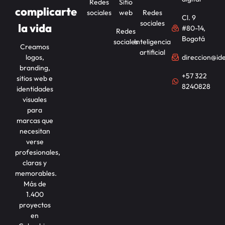
Redes
Sitio
complicarte
sociales
web
Redes
Cl. 9
sociales
la vida
#80-14,
Redes
Bogotá
sociales
Inteligencia
Creamos
artificial
logos,
direccion@id
branding,
+57 322
sitios web e
8240828
identidades
visuales
para
marcas que
necesitan
verse
profesionales,
claras y
memorables.
Más de
1.400
proyectos
en