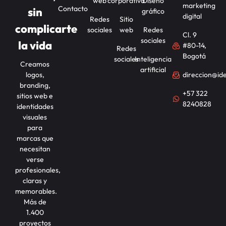
web
corporativa
Diseño
marketing
Contacto
sin
gráfico
digital
Redes
Sitio
complicarte
sociales
web
Redes
Cl. 9
sociales
la vida
#80-14,
Redes
Bogotá
sociales
Inteligencia
Creamos
artificial
logos,
direccion@id
branding,
+57 322
sitios web e
8240828
identidades
visuales
para
marcas que
necesitan
verse
profesionales,
claras y
memorables.
Más de
1.400
proyectos