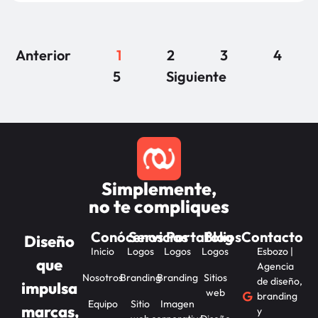
Anterior
1
2
3
4
5
Siguiente
Simplemente,
no te compliques
Conócenos
Servicios
Portafolios
Blog
Contacto
Diseño
Inicio
Logos
Logos
Logos
Esbozo |
que
Agencia
Nosotros
Branding
Branding
Sitios
de diseño,
impulsa
web
branding
Equipo
Sitio
Imagen
marcas,
y