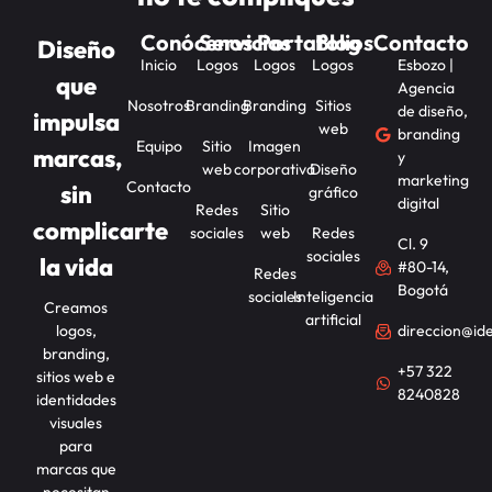
Conócenos
Servicios
Portafolios
Blog
Contacto
Diseño
Inicio
Logos
Logos
Logos
Esbozo |
que
Agencia
Nosotros
Branding
Branding
Sitios
de diseño,
impulsa
web
branding
Equipo
Sitio
Imagen
marcas,
y
web
corporativa
Diseño
marketing
Contacto
sin
gráfico
digital
Redes
Sitio
complicarte
sociales
web
Redes
Cl. 9
sociales
la vida
#80-14,
Redes
Bogotá
sociales
Inteligencia
Creamos
artificial
logos,
direccion@id
branding,
+57 322
sitios web e
8240828
identidades
visuales
para
marcas que