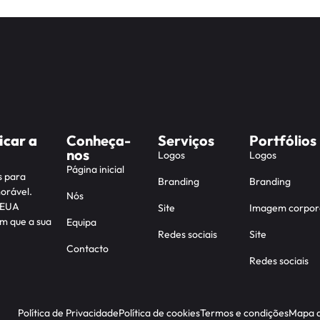
icar a
Conheça-
Serviços
Portfólios
nos
Logos
Logos
Página inicial
s para
Branding
Branding
orável.
Nós
s EUA
Site
Imagem corpor
m que a sua
Equipa
Redes sociais
Site
Contacto
Redes sociais
Política de Privacidade
Política de cookies
Termos e condições
Mapa d