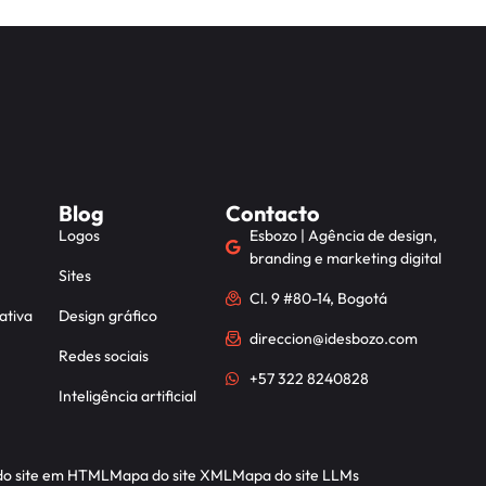
Blog
Contacto
Logos
Esbozo | Agência de design,
branding e marketing digital
Sites
Cl. 9 #80-14, Bogotá
ativa
Design gráfico
direccion@idesbozo.com
Redes sociais
+57 322 8240828
Inteligência artificial
o site em HTML
Mapa do site XML
Mapa do site LLMs