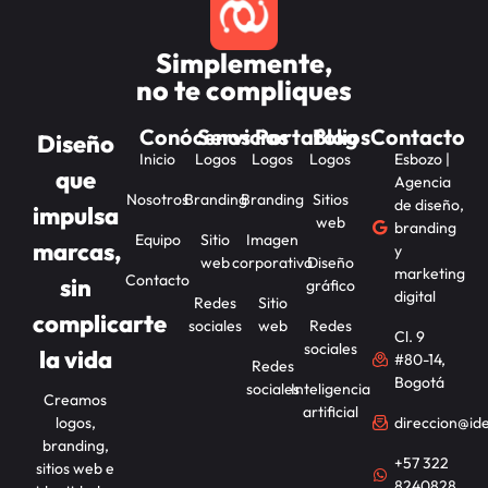
Simplemente,
no te compliques
Conócenos
Servicios
Portafolios
Blog
Contacto
Diseño
Inicio
Logos
Logos
Logos
Esbozo |
que
Agencia
Nosotros
Branding
Branding
Sitios
de diseño,
impulsa
web
branding
Equipo
Sitio
Imagen
marcas,
y
web
corporativa
Diseño
marketing
Contacto
sin
gráfico
digital
Redes
Sitio
complicarte
sociales
web
Redes
Cl. 9
sociales
la vida
#80-14,
Redes
Bogotá
sociales
Inteligencia
Creamos
artificial
logos,
direccion@id
branding,
+57 322
sitios web e
8240828