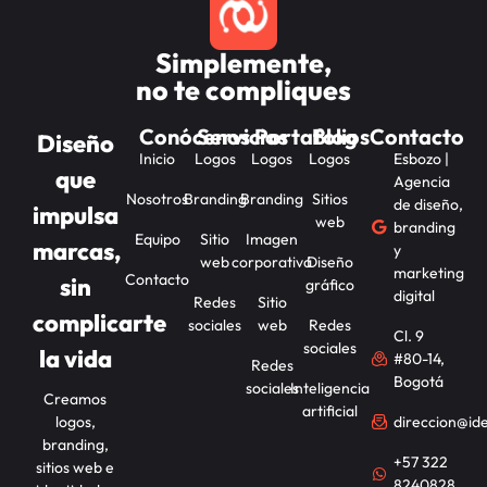
Simplemente,
no te compliques
Conócenos
Servicios
Portafolios
Blog
Contacto
Diseño
Inicio
Logos
Logos
Logos
Esbozo |
que
Agencia
Nosotros
Branding
Branding
Sitios
de diseño,
impulsa
web
branding
Equipo
Sitio
Imagen
marcas,
y
web
corporativa
Diseño
marketing
Contacto
sin
gráfico
digital
Redes
Sitio
complicarte
sociales
web
Redes
Cl. 9
sociales
la vida
#80-14,
Redes
Bogotá
sociales
Inteligencia
Creamos
artificial
logos,
direccion@id
branding,
+57 322
sitios web e
8240828