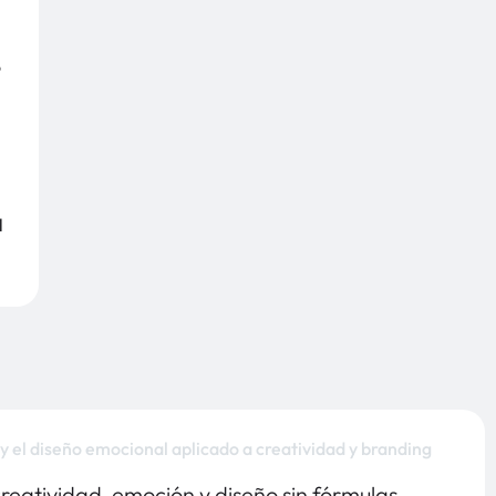
o
l
reatividad, emoción y diseño sin fórmulas