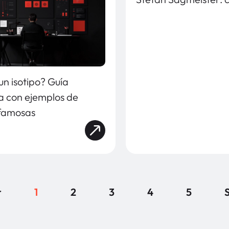
un isotipo? Guía
a con ejemplos de
famosas
r
1
2
3
4
5
S