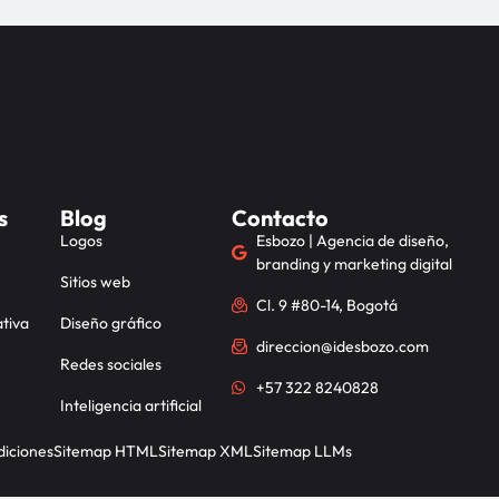
s
Blog
Contacto
Logos
Esbozo | Agencia de diseño,
branding y marketing digital
Sitios web
Cl. 9 #80-14, Bogotá
tiva
Diseño gráfico
direccion@idesbozo.com
Redes sociales
+57 322 8240828
Inteligencia artificial
diciones
Sitemap HTML
Sitemap XML
Sitemap LLMs