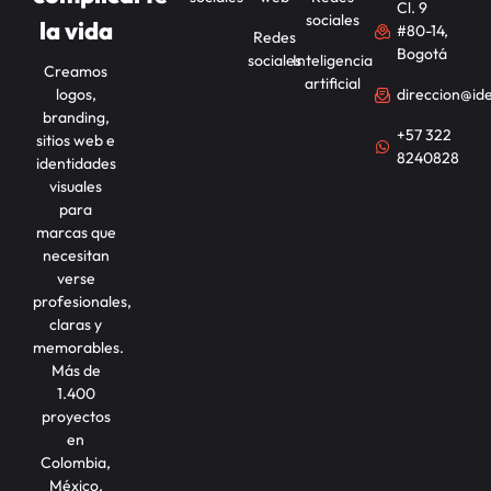
Cl. 9
sociales
la vida
#80-14,
Redes
Bogotá
sociales
Inteligencia
Creamos
artificial
logos,
direccion@id
branding,
+57 322
sitios web e
8240828
identidades
visuales
para
marcas que
necesitan
verse
profesionales,
claras y
memorables.
Más de
1.400
proyectos
en
Colombia,
México,