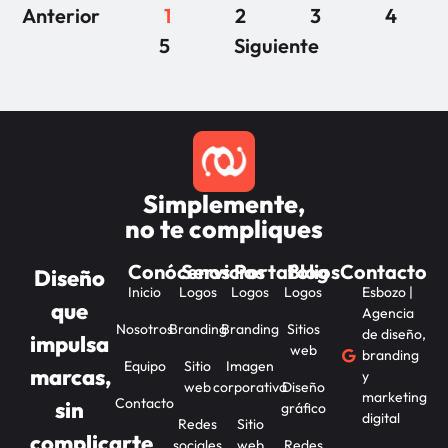
Anterior
1
2
3
4
5
Siguiente
Simplemente,
no te compliques
Conócenos
Servicios
Portafolios
Blog
Contacto
Diseño
Inicio
Logos
Logos
Logos
Esbozo |
que
Agencia
Nosotros
Branding
Branding
Sitios
de diseño,
impulsa
web
branding
Equipo
Sitio
Imagen
marcas,
y
web
corporativa
Diseño
marketing
Contacto
sin
gráfico
digital
Redes
Sitio
complicarte
sociales
web
Redes