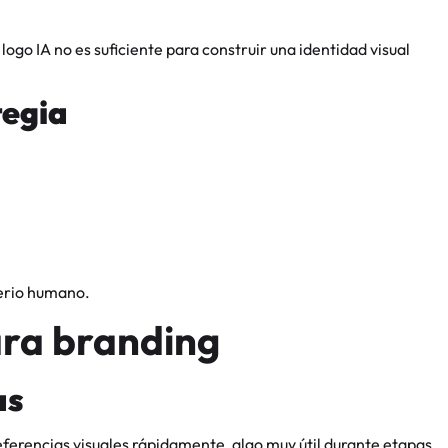
o IA no es suficiente para construir una identidad visual
tegia
terio humano.
ara branding
as
referencias visuales rápidamente, algo muy útil durante etapas