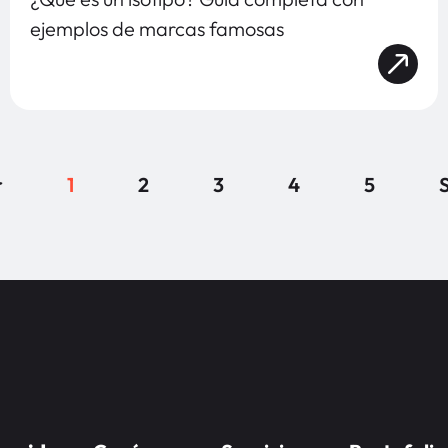
ejemplos de marcas famosas
r
1
2
3
4
5
S