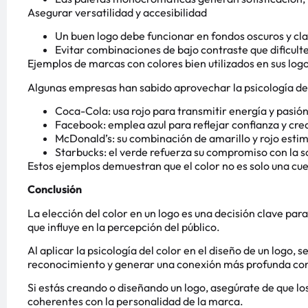
Asegurar versatilidad y accesibilidad
Un buen logo debe funcionar en fondos oscuros y cla
Evitar combinaciones de bajo contraste que dificulten
Ejemplos de marcas con colores bien utilizados en sus log
Algunas empresas han sabido aprovechar la psicología del
Coca-Cola: usa rojo para transmitir energía y pasión
Facebook: emplea azul para reflejar confianza y cred
McDonald’s: su combinación de amarillo y rojo estimul
Starbucks: el verde refuerza su compromiso con la so
Estos ejemplos demuestran que el color no es solo una cue
Conclusión
La elección del color en un logo es una decisión clave par
que influye en la percepción del público.
Al aplicar la psicología del color en el diseño de un logo,
reconocimiento y generar una conexión más profunda con
Si estás creando o diseñando un logo, asegúrate de que lo
coherentes con la personalidad de la marca.